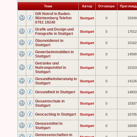
Теми
Автор
Отговори
Преглежд
Gift Notruf in Baden-
Württemberg Telefon
Stuttgart
0
33349
0761 19240
Grafik und Design und
Stuttgart
0
17012
Fotografie in Stuttgart
Glasnotdienst in
Stuttgart
0
15162
Stuttgart
Gewerbeimmobilien in
Stuttgart
0
14590
Stuttgart
Getränke und
Nahrungsmittel in
Stuttgart
0
15153
Stuttgart
Gesundheitsberatung in
Stuttgart
0
14126
Stuttgart
Gesundheit in Stuttgart
Stuttgart
0
14833
Gesamtschule in
Stuttgart
0
15307
Stuttgart
Geocaching in Stuttgart
Stuttgart
0
16705
Genussmittel in
Stuttgart
0
16040
Stuttgart
Genossenschaften in