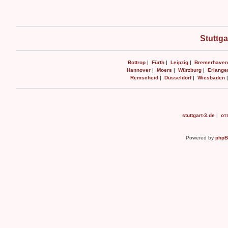
Stuttga
Bottrop
|
Fürth
|
Leipzig
|
Bremerhaven
Hannover
|
Moers
|
Würzburg
|
Erlange
Remscheid
|
Düsseldorf
|
Wiesbaden
stuttgart-3.de
|
от
Powered by
php