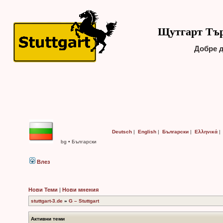
Щутгарт Търс
Добре 
Deutsch
|
English
|
Български
|
Ελληνικά
bg • Български
Влез
Нови Теми
|
Нови мнения
stuttgart-3.de
»
G – Stuttgart
Активни теми