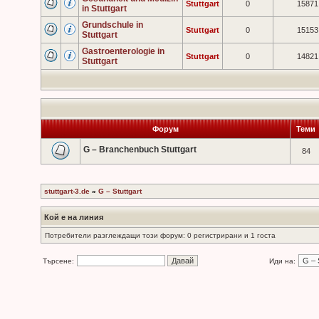
Stuttgart
0
15871
in Stuttgart
Grundschule in
Stuttgart
0
15153
Stuttgart
Gastroenterologie in
Stuttgart
0
14821
Stuttgart
Форум
Теми
G – Branchenbuch Stuttgart
84
stuttgart-3.de
»
G – Stuttgart
Кой е на линия
Потребители разглеждащи този форум: 0 регистрирани и 1 госта
Търсене:
Иди на: