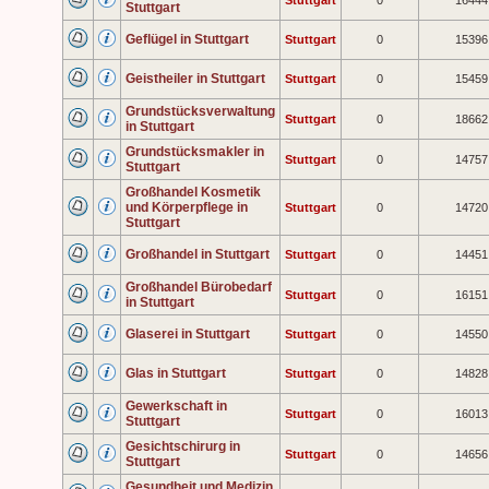
Stuttgart
0
16444
Stuttgart
Geflügel in Stuttgart
Stuttgart
0
15396
Geistheiler in Stuttgart
Stuttgart
0
15459
Grundstücksverwaltung
Stuttgart
0
18662
in Stuttgart
Grundstücksmakler in
Stuttgart
0
14757
Stuttgart
Großhandel Kosmetik
und Körperpflege in
Stuttgart
0
14720
Stuttgart
Großhandel in Stuttgart
Stuttgart
0
14451
Großhandel Bürobedarf
Stuttgart
0
16151
in Stuttgart
Glaserei in Stuttgart
Stuttgart
0
14550
Glas in Stuttgart
Stuttgart
0
14828
Gewerkschaft in
Stuttgart
0
16013
Stuttgart
Gesichtschirurg in
Stuttgart
0
14656
Stuttgart
Gesundheit und Medizin