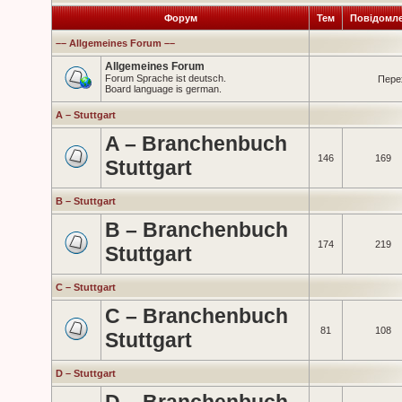
Форум
Тем
Повідомл
–– Allgemeines Forum ––
Allgemeines Forum
Forum Sprache ist deutsch.
Пере
Board language is german.
A – Stuttgart
A – Branchenbuch
146
169
Stuttgart
B – Stuttgart
B – Branchenbuch
174
219
Stuttgart
C – Stuttgart
C – Branchenbuch
81
108
Stuttgart
D – Stuttgart