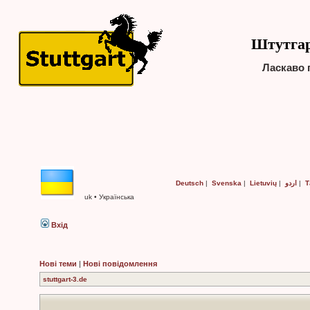
Штутгар
Ласкаво 
Deutsch
|
Svenska
|
Lietuvių
|
اردو
|
Т
uk • Українська
Вхід
Нові теми
|
Нові повідомлення
stuttgart-3.de