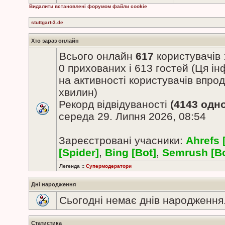
Видалити встановлені форумом файли cookie
stuttgart-3.de
Хто зараз онлайн
Всього онлайн
617
користувачів 
0 прихованих і 613 гостей (Ця і
на активності користувачів впро
хвилин)
Рекорд відвідуваності
(4143 одн
середа 29. Липня 2026, 08:54
Зареєстровані учасники:
Ahrefs 
[Spider]
,
Bing [Bot]
,
Semrush [Bo
Легенда ::
Супермодератори
Дні народження
Сьогодні немає днів народження
Статистика