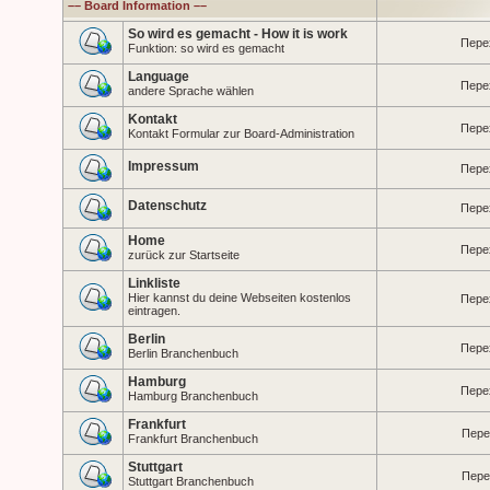
–– Board Information ––
So wird es gemacht - How it is work
Пере
Funktion: so wird es gemacht
Language
Пере
andere Sprache wählen
Kontakt
Пере
Kontakt Formular zur Board-Administration
Impressum
Пере
Datenschutz
Пере
Home
Пере
zurück zur Startseite
Linkliste
Hier kannst du deine Webseiten kostenlos
Пере
eintragen.
Berlin
Пере
Berlin Branchenbuch
Hamburg
Пере
Hamburg Branchenbuch
Frankfurt
Пере
Frankfurt Branchenbuch
Stuttgart
Пере
Stuttgart Branchenbuch