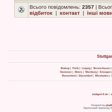
Всього повідомлень:
2357
| Всьо
відбиток
|
контакт
|
інші мов
Stuttga
Bottrop
|
Fürth
|
Leipzig
|
Bremerhaven
Hannover
|
Moers
|
Würzburg
|
Erlangen
Remscheid
|
Düsseldorf
|
Wiesbaden
|
stuttgart-3.de
|
Powered by
php
Український переклад 