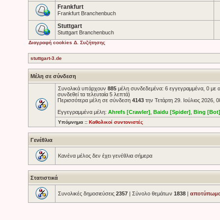
Frankfurt
Frankfurt Branchenbuch
Stuttgart
Stuttgart Branchenbuch
Διαγραφή cookies Δ. Συζήτησης
stuttgart-3.de
Μέλη σε σύνδεση
Συνολικά υπάρχουν
885
μέλη συνδεδεμένα: 6 εγγεγραμμένα, 0 με 
συνδεθεί τα τελευταία 5 λεπτά)
Περισσότερα μέλη σε σύνδεση
4143
την Τετάρτη 29. Ιούλιος 2026, 0
Εγγεγραμμένα μέλη:
Ahrefs [Crawler]
,
Baidu [Spider]
,
Bing [Bot
Υπόμνημα ::
Καθολικοί συντονιστές
Γενέθλια
Κανένα μέλος δεν έχει γενέθλια σήμερα
Στατιστικά
Συνολικές δημοσιεύσεις
2357
| Σύνολο θεμάτων
1838
|
αποτύπωμ