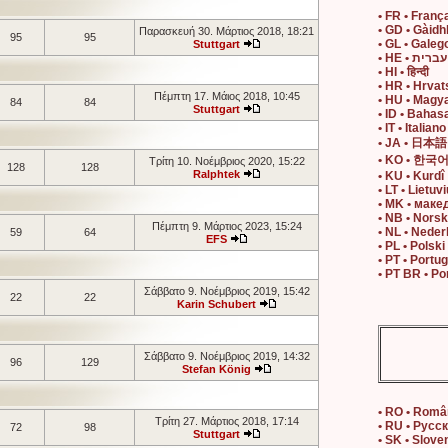
• FR • Franç
• GD • Gàidh
Παρασκευή 30. Μάρτιος 2018, 18:21
95
95
• GL • Galeg
Stuttgart
• HE • עברית
• HI • हिन्दी
• HR • Hrvat
Πέμπτη 17. Μάιος 2018, 10:45
• HU • Magy
84
84
Stuttgart
• ID • Bahas
• IT • Italiano
• JA • 日本語
• KO • 한국
Τρίτη 10. Νοέμβριος 2020, 15:22
128
128
Ralphtek
• KU • Kurdî
• LT • Lietuvi
• MK • маке
• NB • Nors
Πέμπτη 9. Μάρτιος 2023, 15:24
• NL • Neder
59
64
EFS
• PL • Polski
• PT • Portu
• PT BR • Po
Σάββατο 9. Νοέμβριος 2019, 15:42
22
22
Karin Schubert
Σάββατο 9. Νοέμβριος 2019, 14:32
96
129
Stefan König
• RO • Rom
Τρίτη 27. Μάρτιος 2018, 17:14
• RU • Русс
72
98
Stuttgart
• SK • Slove