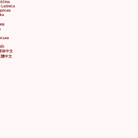
nščina
i Latinica
Српски
ska
ไทย
e
нська
iệt
• 简体中文
• 正體中文