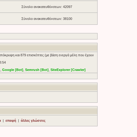
Σύνολο ανακατευθύνσεων: 42097
Σύνολο ανακατευθύνσεων: 38100
απόκρυψη και 879 επισκέπτες (με βάση ενεργά μέλη που έχουν
8:54
]
,
Google [Bot]
,
Semrush [Bot]
,
SiteExplorer [Crawler]
α
|
επαφή
|
άλλες γλώσσες