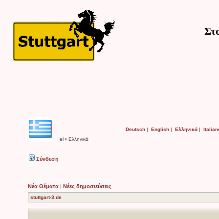
Στ
Deutsch
|
English
|
Ελληνικά
|
Italian
el • Ελληνικά
Σύνδεση
Νέα Θέματα
|
Νέες δημοσιεύσεις
stuttgart-3.de