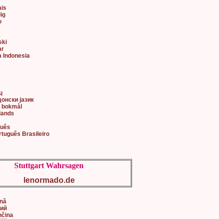
ais
lig
o
ski
ar
a Indonesia
어
ų
донски јазик
k bokmål
lands
guês
rtuguês Brasileiro
Stuttgart Wahrsagen
lenormado.de
ână
кий
nčina