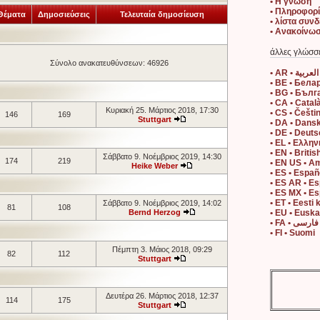
• Η γνώση
• Πληροφορί
Θέματα
Δημοσιεύσεις
Τελευταία δημοσίευση
• λίστα συν
• Ανακοίνω
άλλες γλώσσ
Σύνολο ανακατευθύνσεων: 46926
• AR • العربية
• BE • Бела
• BG • Бълг
• CA • Catal
Κυριακή 25. Μάρτιος 2018, 17:30
• CS • Češti
146
169
Stuttgart
• DA • Dans
• DE • Deut
• EL • Ελλην
• EN • Britis
Σάββατο 9. Νοέμβριος 2019, 14:30
174
219
• EN US • A
Heike Weber
• ES • Españ
• ES AR • E
• ES MX • E
• ET • Eesti 
Σάββατο 9. Νοέμβριος 2019, 14:02
81
108
Bernd Herzog
• EU • Eusk
• FA • فارسی
• FI • Suomi
Πέμπτη 3. Μάιος 2018, 09:29
82
112
Stuttgart
Δευτέρα 26. Μάρτιος 2018, 12:37
114
175
Stuttgart