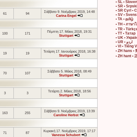
• SL • Slove
• SR • Srpsk
• SR Cyrl • 
Σάββατο 9. Νοέμβριος 2019, 14:48
61
94
• SV • Sven
Carina Engel
• TA • தமிழ்
• TH • ภาษา
• TR • Türkç
Πέμπτη 17. Μάιος 2018, 19:31
• TT • Татар
100
171
Stuttgart
• UK • Украї
• UR • اردو
• VI • Tiếng V
• ZH hans 
Τετάρτη 17. Ιανουάριος 2018, 16:38
19
19
Stuttgart
• ZH hant 
Σάββατο 5. Μάιος 2018, 08:49
70
107
Stuttgart
Τετάρτη 2. Μάιος 2018, 18:56
3
3
Stuttgart
Σάββατο 9. Νοέμβριος 2019, 13:39
163
255
Caroline Herbst
Κυριακή 17. Νοέμβριος 2019, 17:17
71
87
Vanessa Schubert