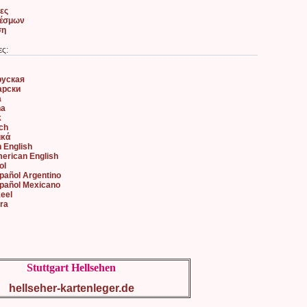
ες
δέσμων
ση
ες:
руская
арски
à
na
k
sch
ικά
h English
merican English
ol
spañol Argentino
spañol Mexicano
keel
ara
Stuttgart Hellsehen
hellseher-kartenleger.de