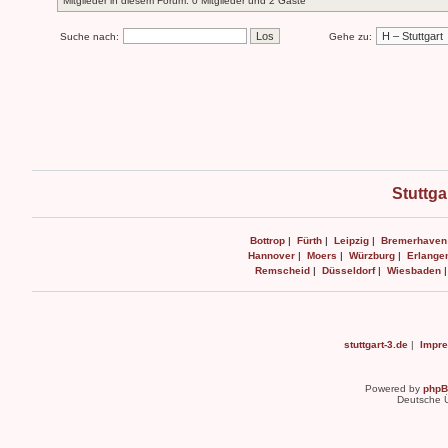
Mitglieder in diesem Forum: 0 Mitglieder und 2 Gäste
Suche nach:
Gehe zu:
Stuttga
Bottrop
|
Fürth
|
Leipzig
|
Bremerhaven
Hannover
|
Moers
|
Würzburg
|
Erlange
Remscheid
|
Düsseldorf
|
Wiesbaden
stuttgart-3.de
|
Impr
Powered by
php
Deutsche 