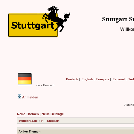
Stuttgart S
Willko
Deutsch
|
English
|
Français
|
Español
|
Tür
de • Deutsch
Anmelden
Aktuel
Neue Themen
|
Neue Beiträge
stuttgart-3.de
»
H – Stuttgart
Aktive Themen