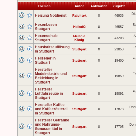
Themen
Autor
Antworten
Zugriffe
Di
Heizung Notdienst
Ralphtek
0
46936
Hexenbesen
S
Heike92
0
46557
Stuttgart
Hexenschule
S
Melanie
0
43208
Stuttgart
König
Haushaltsauflösung
Fr
Stuttgart
0
23853
in Stuttgart
Hellseher in
Fr
Stuttgart
0
19400
Stuttgart
Hersteller
Modeindustrie und
Fr
Stuttgart
0
19859
Bekleidung in
Stuttgart
Hersteller
Fr
Luftfahrzeuge in
Stuttgart
0
18091
Stuttgart
Hersteller Kaffee
Donn
und Kaffeerösterei
Stuttgart
0
17878
in Stuttgart
Hersteller Getränke
und Nahrungs-
Donn
Stuttgart
0
17705
Genussmittel in
Stuttgart