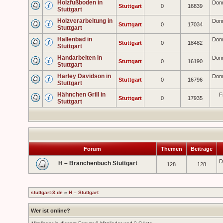
Holzfußboden in
Donn
Stuttgart
0
16839
Stuttgart
Holzverarbeitung in
Donn
Stuttgart
0
17034
Stuttgart
Hallenbad in
Donn
Stuttgart
0
18482
Stuttgart
Handarbeiten in
Donn
Stuttgart
0
16190
Stuttgart
Harley Davidson in
Donn
Stuttgart
0
16796
Stuttgart
Hähnchen Grill in
F
Stuttgart
0
17935
Stuttgart
Forum
Themen
Beiträge
D
H – Branchenbuch Stuttgart
128
128
stuttgart-3.de
»
H – Stuttgart
Wer ist online?