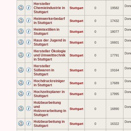
Hersteller
Donn
Chemieindustrie in
Stuttgart
0
19582
Stuttgart
Heimwerkerbedarf
Donn
Stuttgart
0
17432
in Stuttgart
Heimtextilien in
Donn
Stuttgart
0
18077
Stuttgart
Haus der Jugend in
Donn
Stuttgart
0
16601
Stuttgart
Hersteller Ökologie
Donn
und Umwelttechnik
Stuttgart
0
17791
in Stuttgart
Hersteller
Donn
Süßwaren in
Stuttgart
0
19164
Stuttgart
Hochdruckreiniger
Donn
Stuttgart
0
17689
in Stuttgart
Hochzeitsplaner in
Donn
Stuttgart
0
17995
Stuttgart
Holzbearbeitung
und
Donn
Stuttgart
0
16890
Holzverarbeitung in
Stuttgart
Holzbearbeitung in
Donn
Stuttgart
0
16322
Stuttgart