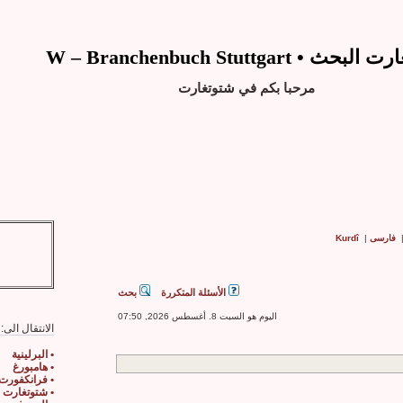
ث • W – Branchenbuch Stuttgart
مرحبا بكم في شتوتغارت
فارسی
|
Kurdî
الأسئلة المتكررة
بحث
اليوم هو السبت 8. أغسطس 2026, 07:50
الانتقال الى:
• البرلينية
• هامبورغ
• فرانكفورت
• شتوتغارت