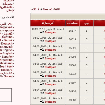
• المعرفه
• معلومات
• قائمة الروا
الانتقال إلى صفحة
1
,
2
التالي
• إعلان
لغات اخرى:
ردود
مشاهدات
آخر مشاركة
• AR • العربية
• BE • Беларуская
الجمعة 30. مارس 2018, 18:20
• BG • Български
35577
1
Stuttgart
• CA • Català
• CS • Čeština
الثلاثاء 16. يناير 2018, 04:07
16519
0
• DA • Dansk
Stuttgart
• DE • Deutsch
الثلاثاء 16. يناير 2018, 04:06
• EL • Ελληνικά
15321
0
Stuttgart
• EN • British English
• EN US • American English
الثلاثاء 16. يناير 2018, 04:06
• ES • Español
14294
0
Stuttgart
• ES AR • Español Argentino
• ES MX • Español Mexicano
الثلاثاء 16. يناير 2018, 04:05
15066
0
• ET • Eesti keel
Stuttgart
• EU • Euskara
الثلاثاء 16. يناير 2018, 04:05
• FA • فارسی
14740
0
Stuttgart
• FI • Suomi
الثلاثاء 16. يناير 2018, 04:04
14607
0
Stuttgart
الثلاثاء 16. يناير 2018, 04:04
14136
0
Stuttgart
الثلاثاء 16. يناير 2018, 04:03
13988
0
Stuttgart