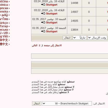
الثلاثاء 16. يناير 2018, 03:24
• SL • Slovenščina
14498
0
• SR • Srpski Latinica
Stuttgart
• SR Cyrl • Српски
الثلاثاء 16. يناير 2018, 03:22
• SV • Svenska
14907
0
Stuttgart
• TA • தமிழ்
• TH • ภาษาไทย
الجمعة 10. نوفمبر 2017, 01:35
14605
0
Stuttgart
• TR • Türkçe
• TT • Татар
الجمعة 10. نوفمبر 2017, 01:35
• UK • Українська
13804
0
Stuttgart
• UR • اردو
• VI • Tiếng Việt
• ZH hans • 简体中文
• ZH hant • 正體中文
الانتقال إلى صفحة
1
,
2
التالي
تستطيع
كتابة مواضيع جديدة في هذا المنتدى
تستطيع
كتابة ردود في هذا المنتدى
لا تستطيع
تعديل مشاركاتك في هذا المنتدى
لا تستطيع
حذف مشاركاتك في هذا المنتدى
لا تستطيع
إرفاق ملف في هذا المنتدى
ل
الانتقال الى: