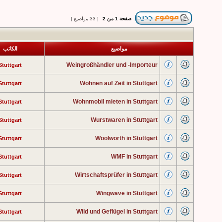
صفحة
1
من
2
[ 33 مواضيع ]
مواضيع
الكاتب
Weingroßhändler und -Importeur
Stuttgart
Wohnen auf Zeit in Stuttgart
Stuttgart
Wohnmobil mieten in Stuttgart
Stuttgart
Wurstwaren in Stuttgart
Stuttgart
Woolworth in Stuttgart
Stuttgart
WMF in Stuttgart
Stuttgart
Wirtschaftsprüfer in Stuttgart
Stuttgart
Wingwave in Stuttgart
Stuttgart
Wild und Geflügel in Stuttgart
Stuttgart