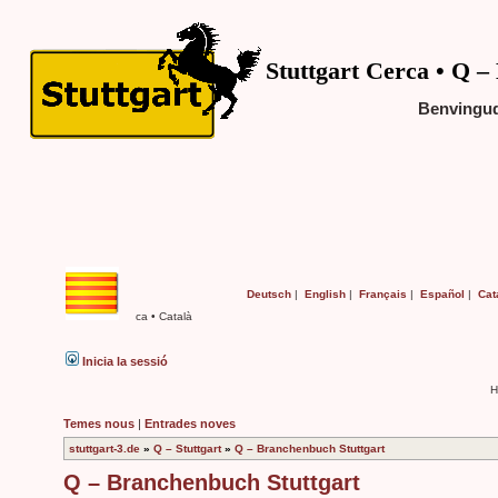
Stuttgart Cerca • Q –
Benvingud
Deutsch
|
English
|
Français
|
Español
|
Cat
ca • Català
Inicia la sessió
H
Temes nous
|
Entrades noves
stuttgart-3.de
»
Q – Stuttgart
»
Q – Branchenbuch Stuttgart
Q – Branchenbuch Stuttgart