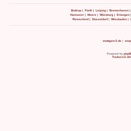
Bottrop
|
Fürth
|
Leipzig
|
Bremerhaven
Hannover
|
Moers
|
Würzburg
|
Erlangen
Remscheid
|
Düsseldorf
|
Wiesbaden
|
stuttgart-3.de
|
emp
Powered by
php
Traducció de