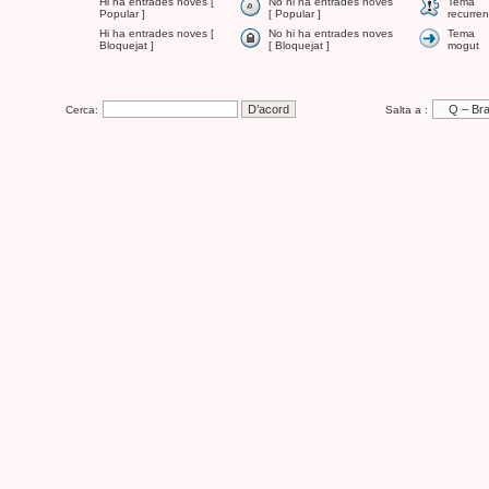
Hi ha entrades noves [
No hi ha entrades noves
Tema
Popular ]
[ Popular ]
recurren
Hi ha entrades noves [
No hi ha entrades noves
Tema
Bloquejat ]
[ Bloquejat ]
mogut
Cerca:
Salta a :