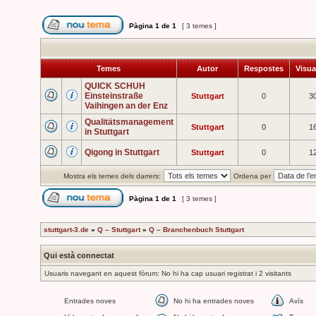
Pàgina
1
de
1
[ 3 temes ]
Temes
Autor
Respostes
Visua
QUICK SCHUH
Einsteinstraße
Stuttgart
0
3
Vaihingen an der Enz
Qualitätsmanagement
Stuttgart
0
1
in Stuttgart
Qigong in Stuttgart
Stuttgart
0
1
Mostra els temes dels darrers:
Ordena per
Pàgina
1
de
1
[ 3 temes ]
stuttgart-3.de
»
Q – Stuttgart
»
Q – Branchenbuch Stuttgart
Qui està connectat
Usuaris navegant en aquest fòrum: No hi ha cap usuari registrat i 2 visitants
Entrades noves
No hi ha entrades noves
Avís