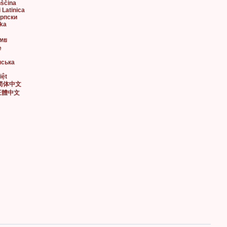
nščina
i Latinica
Српски
ska
ไทย
e
нська
iệt
• 简体中文
• 正體中文