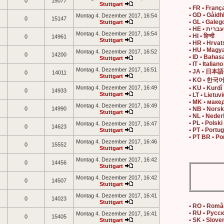
0
15077
Stuttgart
• FR • Franç
• GD • Gàidh
Montag 4. Dezember 2017, 16:54
0
15147
• GL • Galeg
Stuttgart
• HE • עברית
Montag 4. Dezember 2017, 16:54
• HI • हिन्दी
0
14961
Stuttgart
• HR • Hrvat
• HU • Magy
Montag 4. Dezember 2017, 16:52
0
14200
• ID • Bahas
Stuttgart
• IT • Italiano
Montag 4. Dezember 2017, 16:51
• JA • 日本語
0
14011
Stuttgart
• KO • 한국
Montag 4. Dezember 2017, 16:49
• KU • Kurdî
0
14933
Stuttgart
• LT • Lietuvi
• MK • маке
Montag 4. Dezember 2017, 16:49
0
14990
• NB • Nors
Stuttgart
• NL • Neder
• PL • Polski
Montag 4. Dezember 2017, 16:47
0
14623
• PT • Portu
Stuttgart
• PT BR • Po
Montag 4. Dezember 2017, 16:46
0
15552
Stuttgart
Montag 4. Dezember 2017, 16:42
0
14456
Stuttgart
Montag 4. Dezember 2017, 16:42
0
14507
Stuttgart
Montag 4. Dezember 2017, 16:41
0
14023
Stuttgart
• RO • Rom
• RU • Русс
Montag 4. Dezember 2017, 16:41
0
15405
• SK • Slove
Stuttgart