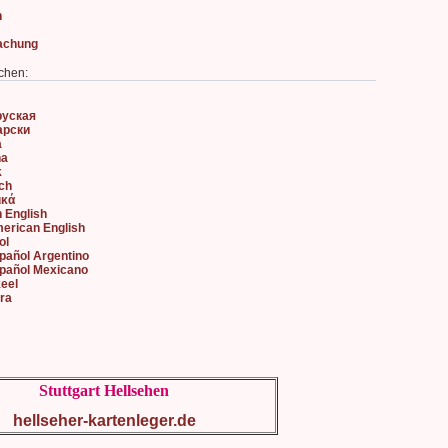
n
achung
chen:
руская
арски
à
na
k
sch
ικά
h English
merican English
ol
spañol Argentino
spañol Mexicano
keel
ara
Stuttgart Hellsehen
hellseher-kartenleger.de