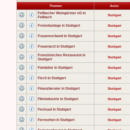
Themen
Autor
Fellbacher Weingärtner eG in
Stuttgart
Fellbach
Freizeitanlage in Stuttgart
Stuttgart
Frauenverband in Stuttgart
Stuttgart
Frauenarzt in Stuttgart
Stuttgart
Französisches Restaurant in
Stuttgart
Stuttgart
Fotolabor in Stuttgart
Stuttgart
Fisch in Stuttgart
Stuttgart
Finanzberater in Stuttgart
Stuttgart
Filmindustrie in Stuttgart
Stuttgart
Festsaal in Stuttgart
Stuttgart
Fernsehen in Stuttgart
Stuttgart