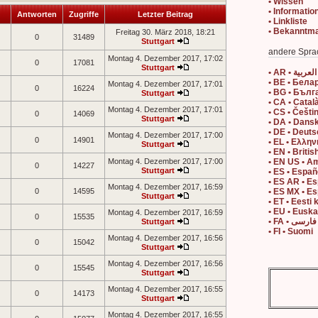
• Wissen
• Informatio
Antworten
Zugriffe
Letzter Beitrag
• Linkliste
• Bekanntm
Freitag 30. März 2018, 18:21
0
31489
Stuttgart
andere Spra
Montag 4. Dezember 2017, 17:02
0
17081
Stuttgart
• AR • العربية
• BE • Бела
Montag 4. Dezember 2017, 17:01
0
16224
• BG • Бълг
Stuttgart
• CA • Catal
Montag 4. Dezember 2017, 17:01
• CS • Češti
0
14069
Stuttgart
• DA • Dans
• DE • Deut
Montag 4. Dezember 2017, 17:00
0
14901
• EL • Ελλην
Stuttgart
• EN • Britis
Montag 4. Dezember 2017, 17:00
• EN US • A
0
14227
Stuttgart
• ES • Españ
• ES AR • E
Montag 4. Dezember 2017, 16:59
0
14595
• ES MX • E
Stuttgart
• ET • Eesti 
• EU • Eusk
Montag 4. Dezember 2017, 16:59
0
15535
• FA • فارسی
Stuttgart
• FI • Suomi
Montag 4. Dezember 2017, 16:56
0
15042
Stuttgart
Montag 4. Dezember 2017, 16:56
0
15545
Stuttgart
Montag 4. Dezember 2017, 16:55
0
14173
Stuttgart
Montag 4. Dezember 2017, 16:55