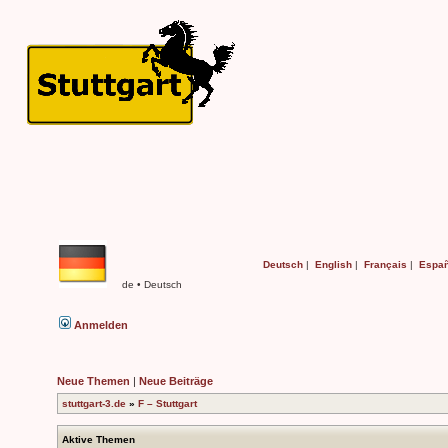
Deutsch
|
English
|
Français
|
Españ
de • Deutsch
Anmelden
Neue Themen
|
Neue Beiträge
stuttgart-3.de
»
F – Stuttgart
Aktive Themen