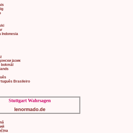
ais
lig
o
ski
ar
a Indonesia
어
ų
донски јазик
k bokmål
lands
guês
rtuguês Brasileiro
Stuttgart Wahrsagen
lenormado.de
ână
кий
nčina