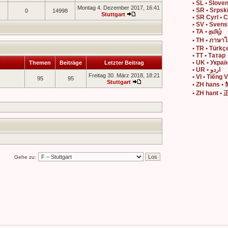
• SL • Slove
Montag 4. Dezember 2017, 16:41
• SR • Srpsk
0
14998
Stuttgart
• SR Cyrl • 
• SV • Sven
• TA • தமிழ்
• TH • ภาษา
• TR • Türkç
• TT • Татар
• UK • Украї
Themen
Beiträge
Letzter Beitrag
• UR • اردو
Freitag 30. März 2018, 18:21
• VI • Tiếng V
95
95
Stuttgart
• ZH hans 
• ZH hant 
Gehe zu: