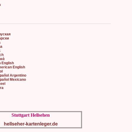
n
руская
арски
à
na
k
sch
ικά
h English
merican English
ol
spañol Argentino
spañol Mexicano
keel
ara
Stuttgart Hellsehen
hellseher-kartenleger.de