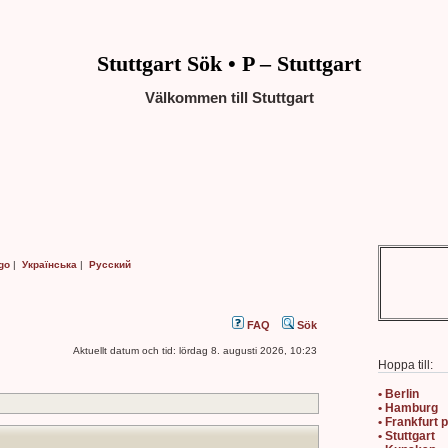
Stuttgart Sök • P – Stuttgart
Välkommen till Stuttgart
go
|
Українська
|
Русский
FAQ
Sök
Aktuellt datum och tid: lördag 8. augusti 2026, 10:23
Hoppa till:
• Berlin
• Hamburg
• Frankfurt 
• Stuttgart