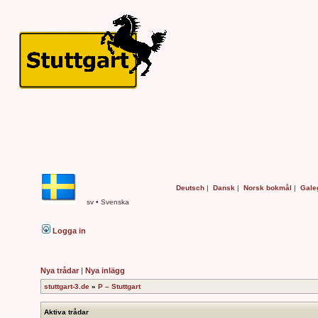
Deutsch
|
Dansk
|
Norsk bokmål
|
Gale
sv • Svenska
Logga in
Nya trådar
|
Nya inlägg
stuttgart-3.de
»
P – Stuttgart
Aktiva trådar