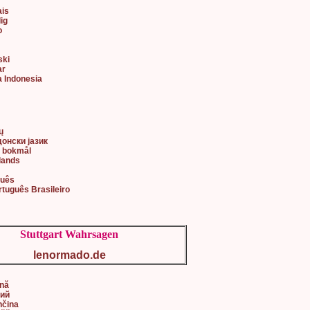
ais
lig
o
ski
ar
a Indonesia
어
ų
донски јазик
k bokmål
lands
guês
rtuguês Brasileiro
Stuttgart Wahrsagen
lenormado.de
ână
кий
nčina