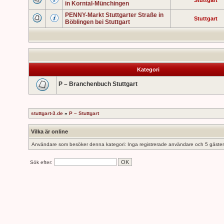
Stuttgart
in Korntal-Münchingen
PENNY-Markt Stuttgarter Straße in
Stuttgart
Böblingen bei Stuttgart
Kategori
P – Branchenbuch Stuttgart
stuttgart-3.de
»
P – Stuttgart
Vilka är online
Användare som besöker denna kategori: Inga registrerade användare och 5 gäster
Sök efter: