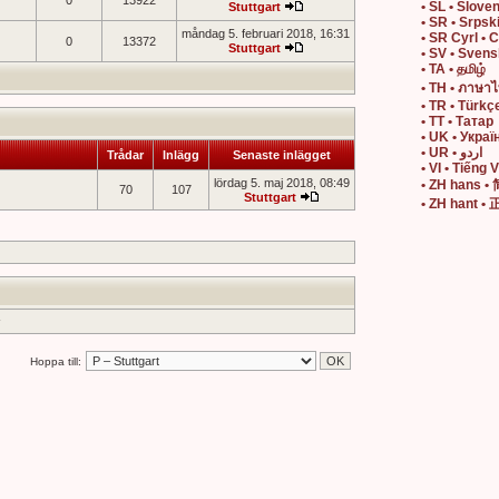
0
13922
• SL • Slove
Stuttgart
• SR • Srpsk
måndag 5. februari 2018, 16:31
• SR Cyrl • 
0
13372
Stuttgart
• SV • Sven
• TA • தமிழ்
• TH • ภาษา
• TR • Türkç
• TT • Татар
• UK • Украї
• UR • اردو
Trådar
Inlägg
Senaste inlägget
• VI • Tiếng V
lördag 5. maj 2018, 08:49
• ZH hans 
70
107
Stuttgart
• ZH hant 
Hoppa till: