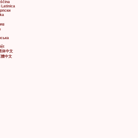
nščina
i Latinica
Српски
ska
ไทย
e
нська
iệt
• 简体中文
• 正體中文