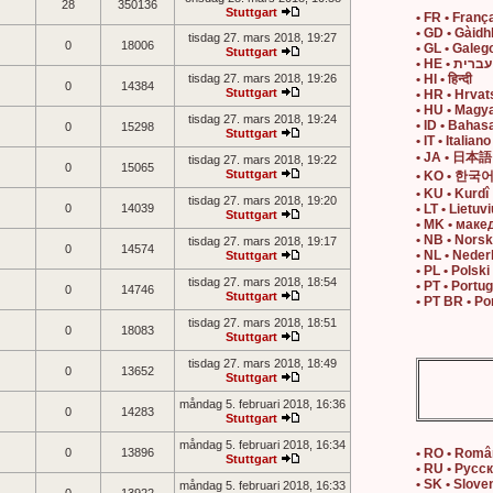
28
350136
Stuttgart
• FR • Franç
• GD • Gàidh
tisdag 27. mars 2018, 19:27
0
18006
• GL • Galeg
Stuttgart
• HE • עברית
tisdag 27. mars 2018, 19:26
• HI • हिन्दी
0
14384
Stuttgart
• HR • Hrvat
• HU • Magy
tisdag 27. mars 2018, 19:24
• ID • Bahas
0
15298
Stuttgart
• IT • Italiano
• JA • 日本語
tisdag 27. mars 2018, 19:22
0
15065
Stuttgart
• KO • 한국
• KU • Kurdî
tisdag 27. mars 2018, 19:20
0
14039
• LT • Lietuvi
Stuttgart
• MK • маке
• NB • Nors
tisdag 27. mars 2018, 19:17
0
14574
• NL • Neder
Stuttgart
• PL • Polski
tisdag 27. mars 2018, 18:54
• PT • Portu
0
14746
Stuttgart
• PT BR • Po
tisdag 27. mars 2018, 18:51
0
18083
Stuttgart
tisdag 27. mars 2018, 18:49
0
13652
Stuttgart
måndag 5. februari 2018, 16:36
0
14283
Stuttgart
måndag 5. februari 2018, 16:34
0
13896
• RO • Rom
Stuttgart
• RU • Русс
• SK • Slove
måndag 5. februari 2018, 16:33