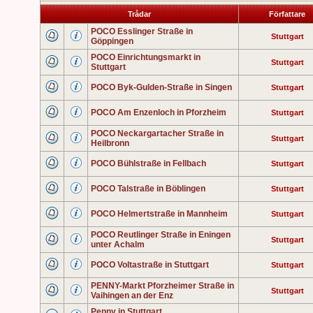
Trådar
Författare
POCO Esslinger Straße in
Stuttgart
Göppingen
POCO Einrichtungsmarkt in
Stuttgart
Stuttgart
POCO Byk-Gulden-Straße in Singen
Stuttgart
POCO Am Enzenloch in Pforzheim
Stuttgart
POCO Neckargartacher Straße in
Stuttgart
Heilbronn
POCO Bühlstraße in Fellbach
Stuttgart
POCO Talstraße in Böblingen
Stuttgart
POCO Helmertstraße in Mannheim
Stuttgart
POCO Reutlinger Straße in Eningen
Stuttgart
unter Achalm
POCO Voltastraße in Stuttgart
Stuttgart
PENNY-Markt Pforzheimer Straße in
Stuttgart
Vaihingen an der Enz
Penny in Stuttgart