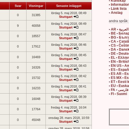
• Kunskap
• Informatio
Svar
Visningar
Senaste inlägget
• Länk lista
• Anslag
lördag 5. maj 2018, 08:49
0
31385
Stuttgart
andra språk:
lördag 5. maj 2018, 08:49
9
40058
Stuttgart
• AR • العربية
• BE • Бела
lördag 5. maj 2018, 08:47
0
18557
• BG • Бълг
Stuttgart
• CA • Catal
lördag 5. maj 2018, 08:46
• CS • Češti
0
17912
Stuttgart
• DA • Dans
• DE • Deut
lördag 5. maj 2018, 08:45
0
16469
• EL • Ελλην
Stuttgart
• EN • Britis
• EN US • A
lördag 5. maj 2018, 08:43
0
16326
Stuttgart
• ES • Españ
• ES AR • E
lördag 5. maj 2018, 08:42
• ES MX • E
0
15732
Stuttgart
• ET • Eesti 
• EU • Eusk
lördag 5. maj 2018, 08:41
0
16233
• FA • فارسی
Stuttgart
• FI • Suomi
lördag 5. maj 2018, 08:39
0
16048
Stuttgart
fredag 4. maj 2018, 16:04
0
17764
Stuttgart
onsdag 28. mars 2018, 10:59
0
45048
Stuttgart
onsdag 28. mars 2018, 10:58