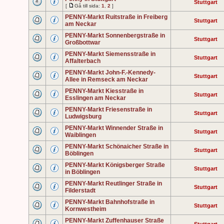
Stuttgart
[
Gå till sida:
1
,
2
]
PENNY-Markt Ruitstraße in Freiberg
Stuttgart
am Neckar
PENNY-Markt Sonnenbergstraße in
Stuttgart
Großbottwar
PENNY-Markt Siemensstraße in
Stuttgart
Affalterbach
PENNY-Markt John-F.-Kennedy-
Stuttgart
Allee in Remseck am Neckar
PENNY-Markt Kiesstraße in
Stuttgart
Esslingen am Neckar
PENNY-Markt Friesenstraße in
Stuttgart
Ludwigsburg
PENNY-Markt Winnender Straße in
Stuttgart
Waiblingen
PENNY-Markt Schönaicher Straße in
Stuttgart
Böblingen
PENNY-Markt Königsberger Straße
Stuttgart
in Böblingen
PENNY-Markt Reutlinger Straße in
Stuttgart
Filderstadt
PENNY-Markt Bahnhofstraße in
Stuttgart
Kornwestheim
PENNY-Markt Zuffenhauser Straße