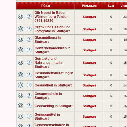
Trådar
Författare
Svar
Visn
Gift Notruf in Baden-
Württemberg Telefon
Stuttgart
0
33
0761 19240
Grafik und Design und
Stuttgart
0
16
Fotografie in Stuttgart
Glasnotdienst in
Stuttgart
0
15
Stuttgart
Gewerbeimmobilien in
Stuttgart
0
14
Stuttgart
Getränke und
Nahrungsmittel in
Stuttgart
0
15
Stuttgart
Gesundheitsberatung in
Stuttgart
0
14
Stuttgart
Gesundheit in Stuttgart
Stuttgart
0
14
Gesamtschule in
Stuttgart
0
15
Stuttgart
Geocaching in Stuttgart
Stuttgart
0
16
Genussmittel in
Stuttgart
0
15
Stuttgart
Genossenschaften in