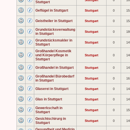
Stuttgart
0
16
Stuttgart
Geflügel in Stuttgart
Stuttgart
0
15
Geistheiler in Stuttgart
Stuttgart
0
15
Grundstücksverwaltung
Stuttgart
0
18
in Stuttgart
Grundstücksmakler in
Stuttgart
0
14
Stuttgart
Großhandel Kosmetik
und Körperpflege in
Stuttgart
0
14
Stuttgart
Großhandel in Stuttgart
Stuttgart
0
14
Großhandel Bürobedarf
Stuttgart
0
16
in Stuttgart
Glaserei in Stuttgart
Stuttgart
0
14
Glas in Stuttgart
Stuttgart
0
14
Gewerkschaft in
Stuttgart
0
15
Stuttgart
Gesichtschirurg in
Stuttgart
0
14
Stuttgart
Gesundheit und Medizin