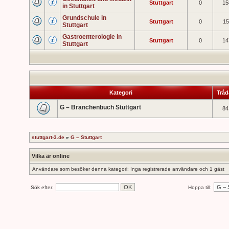
Stuttgart
0
15
in Stuttgart
Grundschule in
Stuttgart
0
15
Stuttgart
Gastroenterologie in
Stuttgart
0
14
Stuttgart
Kategori
Tråd
G – Branchenbuch Stuttgart
84
stuttgart-3.de
»
G – Stuttgart
Vilka är online
Användare som besöker denna kategori: Inga registrerade användare och 1 gäst
Sök efter:
Hoppa till: