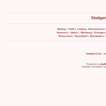
Stuttgar
Bottrop
|
Fürth
|
Leipzig
|
Bremerhaven
Hannover
|
Moers
|
Würzburg
|
Erlangen
Remscheid
|
Düsseldorf
|
Wiesbaden
|
stuttgart-3.de
|
a
Powered by
php
Swedish translation b