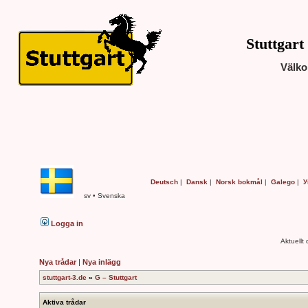
Stuttgart
Välko
Deutsch
|
Dansk
|
Norsk bokmål
|
Galego
|
У
sv • Svenska
Logga in
Aktuellt
Nya trådar
|
Nya inlägg
stuttgart-3.de
»
G – Stuttgart
Aktiva trådar