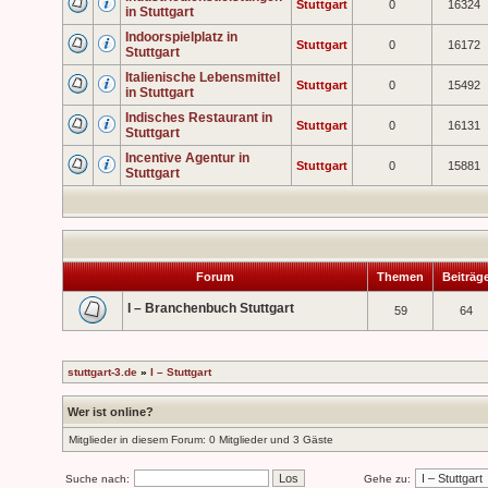
Stuttgart
0
16324
in Stuttgart
Indoorspielplatz in
Stuttgart
0
16172
Stuttgart
Italienische Lebensmittel
Stuttgart
0
15492
in Stuttgart
Indisches Restaurant in
Stuttgart
0
16131
Stuttgart
Incentive Agentur in
Stuttgart
0
15881
Stuttgart
Forum
Themen
Beiträg
I – Branchenbuch Stuttgart
59
64
stuttgart-3.de
»
I – Stuttgart
Wer ist online?
Mitglieder in diesem Forum: 0 Mitglieder und 3 Gäste
Suche nach:
Gehe zu: