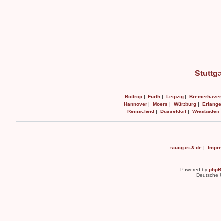
Stuttga
Bottrop
|
Fürth
|
Leipzig
|
Bremerhave
Hannover
|
Moers
|
Würzburg
|
Erlange
Remscheid
|
Düsseldorf
|
Wiesbaden
stuttgart-3.de
|
Impr
Powered by
php
Deutsche 