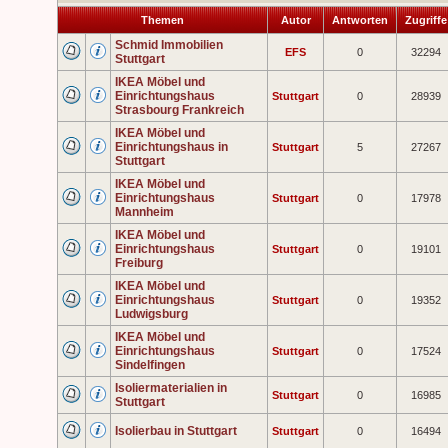
Themen
Autor
Antworten
Zugriff
Schmid Immobilien
EFS
0
32294
Stuttgart
IKEA Möbel und
Einrichtungshaus
Stuttgart
0
28939
Strasbourg Frankreich
IKEA Möbel und
Einrichtungshaus in
Stuttgart
5
27267
Stuttgart
IKEA Möbel und
Einrichtungshaus
Stuttgart
0
17978
Mannheim
IKEA Möbel und
Einrichtungshaus
Stuttgart
0
19101
Freiburg
IKEA Möbel und
Einrichtungshaus
Stuttgart
0
19352
Ludwigsburg
IKEA Möbel und
Einrichtungshaus
Stuttgart
0
17524
Sindelfingen
Isoliermaterialien in
Stuttgart
0
16985
Stuttgart
Isolierbau in Stuttgart
Stuttgart
0
16494