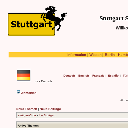
Stuttgart 
Willk
Information
|
Wissen
|
Berlin
|
Hamb
Deutsch
|
English
|
Français
|
Español
|
Tür
de • Deutsch
Anmelden
Aktue
Neue Themen
|
Neue Beiträge
stuttgart-3.de
»
I – Stuttgart
Aktive Themen