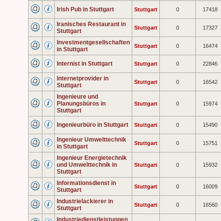
Irish Pub in Stuttgart
Stuttgart
0
17418
Iranisches Restaurant in
Stuttgart
0
17327
Stuttgart
Investmentgesellschaften
Stuttgart
0
16474
in Stuttgart
Internist in Stuttgart
Stuttgart
0
22846
Internetprovider in
Stuttgart
0
16542
Stuttgart
Ingenieure und
Planungsbüros in
Stuttgart
0
15974
Stuttgart
Ingenieurbüro in Stuttgart
Stuttgart
0
15490
Ingenieur Umwelttechnik
Stuttgart
0
15751
in Stuttgart
Ingenieur Energietechnik
und Umwelttechnik in
Stuttgart
0
15932
Stuttgart
Informationsdienst in
Stuttgart
0
16009
Stuttgart
Industrielackierer in
Stuttgart
0
16560
Stuttgart
Industriedienstleistungen