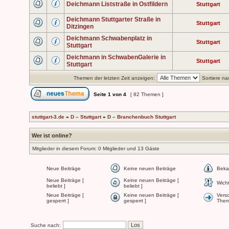
Deichmann Liststraße in Ostfildern
Stuttgart
Deichmann Stuttgarter Straße in
Stuttgart
Ditzingen
Deichmann Schwabenplatz in
Stuttgart
Stuttgart
Deichmann in SchwabenGalerie in
Stuttgart
Stuttgart
Themen der letzten Zeit anzeigen:
Sortiere na
Seite
1
von
4
[ 82 Themen ]
stuttgart-3.de
»
D – Stuttgart
»
D – Branchenbuch Stuttgart
Wer ist online?
Mitglieder in diesem Forum: 0 Mitglieder und 13 Gäste
Neue Beiträge
Keine neuen Beiträge
Beka
Neue Beiträge [
Keine neuen Beiträge [
Wicht
beliebt ]
beliebt ]
Neue Beiträge [
Keine neuen Beiträge [
Vers
gesperrt ]
gesperrt ]
The
Suche nach: