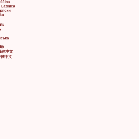
nščina
i Latinica
Српски
ska
ไทย
e
нська
iệt
• 简体中文
• 正體中文