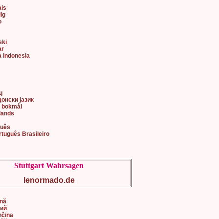
ais
lig
o
ski
ar
a Indonesia
어
ų
донски јазик
k bokmål
lands
guês
rtuguês Brasileiro
Stuttgart Wahrsagen
lenormado.de
ână
кий
nčina