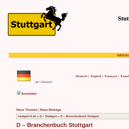
Stut
Inform
Deutsch
|
English
|
Français
|
Españ
de • Deutsch
Anmelden
Neue Themen
|
Neue Beiträge
stuttgart-3.de
»
D – Stuttgart
»
D – Branchenbuch Stuttgart
D – Branchenbuch Stuttgart