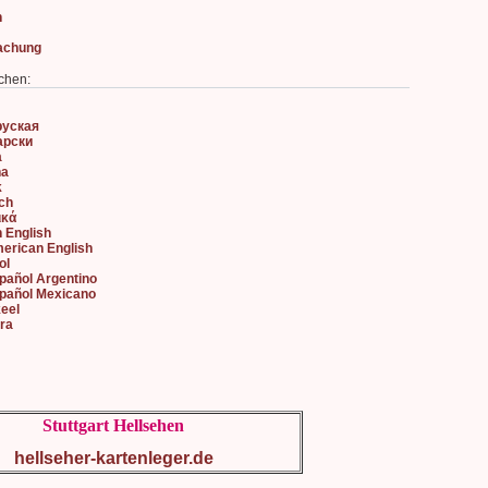
n
achung
chen:
руская
арски
à
na
k
sch
ικά
h English
merican English
ol
spañol Argentino
spañol Mexicano
keel
ara
Stuttgart Hellsehen
hellseher-kartenleger.de