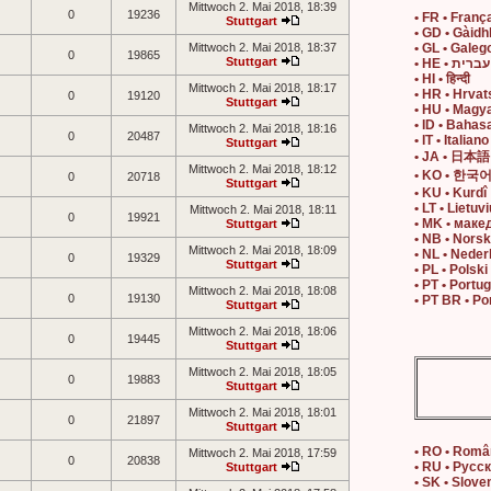
Mittwoch 2. Mai 2018, 18:39
0
19236
• FR • Franç
Stuttgart
• GD • Gàidh
Mittwoch 2. Mai 2018, 18:37
• GL • Galeg
0
19865
Stuttgart
• HE • עברית
• HI • हिन्दी
Mittwoch 2. Mai 2018, 18:17
• HR • Hrvat
0
19120
Stuttgart
• HU • Magy
• ID • Bahas
Mittwoch 2. Mai 2018, 18:16
0
20487
• IT • Italiano
Stuttgart
• JA • 日本語
Mittwoch 2. Mai 2018, 18:12
• KO • 한국
0
20718
Stuttgart
• KU • Kurdî
• LT • Lietuvi
Mittwoch 2. Mai 2018, 18:11
0
19921
• MK • маке
Stuttgart
• NB • Nors
Mittwoch 2. Mai 2018, 18:09
• NL • Neder
0
19329
Stuttgart
• PL • Polski
• PT • Portu
Mittwoch 2. Mai 2018, 18:08
0
19130
• PT BR • Po
Stuttgart
Mittwoch 2. Mai 2018, 18:06
0
19445
Stuttgart
Mittwoch 2. Mai 2018, 18:05
0
19883
Stuttgart
Mittwoch 2. Mai 2018, 18:01
0
21897
Stuttgart
• RO • Rom
Mittwoch 2. Mai 2018, 17:59
0
20838
• RU • Русс
Stuttgart
• SK • Slove