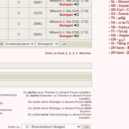
Mittwoch 2. Mai 2018, 17:58
• SL • Slove
0
19097
Stuttgart
• SR • Srpsk
• SR Cyrl • 
Mittwoch 2. Mai 2018, 17:56
0
19278
• SV • Sven
Stuttgart
• TA • தமிழ்
Mittwoch 2. Mai 2018, 17:52
• TH • ภาษา
0
20881
Stuttgart
• TR • Türkç
• TT • Татар
Mittwoch 2. Mai 2018, 17:51
0
18641
• UK • Украї
Stuttgart
• UR • اردو
• VI • Tiếng V
ch
• ZH hans 
• ZH hant 
Gehe zu Seite
1
,
2
,
3
,
4
Nächste
Du
darfst
neue Themen in diesem Forum erstellen.
nntmachung
Du
darfst
Antworten zu Themen in diesem Forum
erstellen.
Du darfst deine Beiträge in diesem Forum
nicht
ig
ändern.
Du darfst deine Beiträge in diesem Forum
nicht
chobenes
löschen.
ma
Du darfst
keine
Dateianhänge in diesem Forum
erstellen.
Gehe zu: