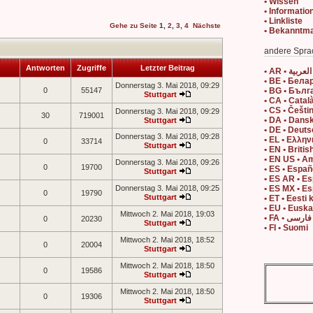
• Wissen
• Informatio
• Linkliste
Gehe zu Seite
1
,
2
,
3
,
4
Nächste
• Bekanntm
andere Spra
Antworten
Zugriffe
Letzter Beitrag
• AR • العربية
• BE • Бела
Donnerstag 3. Mai 2018, 09:29
0
55147
• BG • Бълг
Stuttgart
• CA • Catal
• CS • Češti
Donnerstag 3. Mai 2018, 09:29
30
719001
• DA • Dans
Stuttgart
• DE • Deut
Donnerstag 3. Mai 2018, 09:28
• EL • Ελλην
0
33714
Stuttgart
• EN • Britis
• EN US • A
Donnerstag 3. Mai 2018, 09:26
0
19700
• ES • Españ
Stuttgart
• ES AR • E
Donnerstag 3. Mai 2018, 09:25
• ES MX • E
0
19790
Stuttgart
• ET • Eesti 
• EU • Eusk
Mittwoch 2. Mai 2018, 19:03
• FA • فارسی
0
20230
Stuttgart
• FI • Suomi
Mittwoch 2. Mai 2018, 18:52
0
20004
Stuttgart
Mittwoch 2. Mai 2018, 18:50
0
19586
Stuttgart
Mittwoch 2. Mai 2018, 18:50
0
19306
Stuttgart