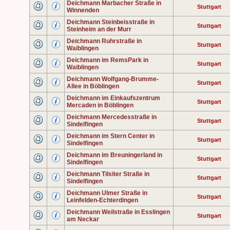
Deichmann Marbacher Straße in
Stuttgart
Winnenden
Deichmann Steinbeisstraße in
Stuttgart
Steinheim an der Murr
Deichmann Ruhrstraße in
Stuttgart
Waiblingen
Deichmann im RemsPark in
Stuttgart
Waiblingen
Deichmann Wolfgang-Brumme-
Stuttgart
Allee in Böblingen
Deichmann im Einkaufszentrum
Stuttgart
Mercaden in Böblingen
Deichmann Mercedesstraße in
Stuttgart
Sindelfingen
Deichmann im Stern Center in
Stuttgart
Sindelfingen
Deichmann im Breuningerland in
Stuttgart
Sindelfingen
Deichmann Tilsiter Straße in
Stuttgart
Sindelfingen
Deichmann Ulmer Straße in
Stuttgart
Leinfelden-Echterdingen
Deichmann Weilstraße in Esslingen
Stuttgart
am Neckar