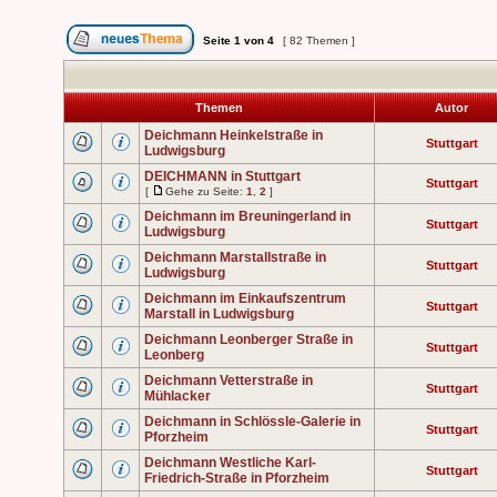
Seite
1
von
4
[ 82 Themen ]
Themen
Autor
Deichmann Heinkelstraße in
Stuttgart
Ludwigsburg
DEICHMANN in Stuttgart
Stuttgart
[
Gehe zu Seite:
1
,
2
]
Deichmann im Breuningerland in
Stuttgart
Ludwigsburg
Deichmann Marstallstraße in
Stuttgart
Ludwigsburg
Deichmann im Einkaufszentrum
Stuttgart
Marstall in Ludwigsburg
Deichmann Leonberger Straße in
Stuttgart
Leonberg
Deichmann Vetterstraße in
Stuttgart
Mühlacker
Deichmann in Schlössle-Galerie in
Stuttgart
Pforzheim
Deichmann Westliche Karl-
Stuttgart
Friedrich-Straße in Pforzheim