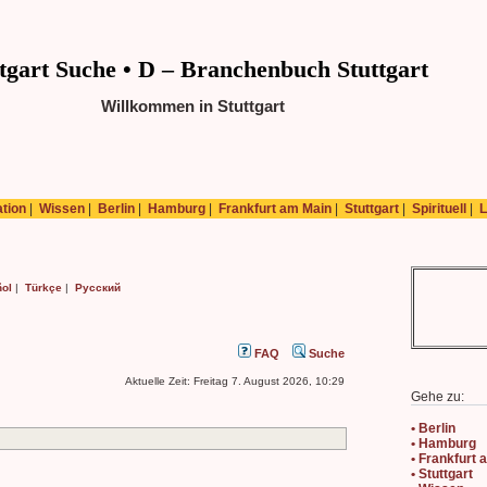
tgart Suche • D – Branchenbuch Stuttgart
Willkommen in Stuttgart
ation
|
Wissen
|
Berlin
|
Hamburg
|
Frankfurt am Main
|
Stuttgart
|
Spirituell
|
L
ol
|
Türkçe
|
Русский
FAQ
Suche
Aktuelle Zeit: Freitag 7. August 2026, 10:29
Gehe zu:
• Berlin
• Hamburg
• Frankfurt
• Stuttgart